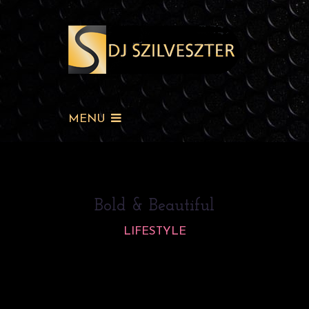
MENU
Bold & Beautiful
LIFESTYLE
[vc_row][vc_column width=”1/1″]
[vc_column_text]Lorem ipsum dolor sit amet,
consectetur adipiscing elit. Maecenas in pharetra