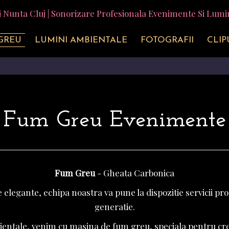
GREU
LUMINI AMBIENTALE
FOTOGRAFII
CLIP
Fum Greu Evenimente
Fum Greu
- Gheata Carbonica
 elegante, echipa noastra va pune la dispozitie servicii pr
generatie.
ientale, venim cu masina de fum greu, speciala pentru cr