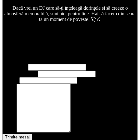
Dacă vrei un DJ care să-ți înțeleagă dorințele și să creeze o
atmosferă memorabilă, sunt aici pentru tine. Hai să facem din seara
ta un moment de poveste! 🚀🎶
Ce spun clienții?
Verifică acum disponibilitatea datei!
Numele tau
Adresa de email
Subiect
Mesaj
Trimite mesaj