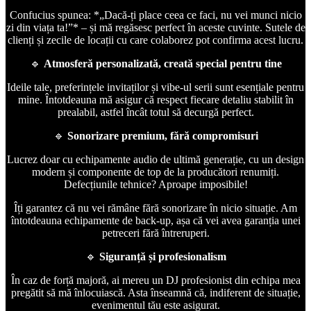
Confucius spunea: *„Dacă-ți place ceea ce faci, nu vei munci nicio
zi din viața ta!”* – și mă regăsesc perfect în aceste cuvinte. Sutele de
clienți și zecile de locații cu care colaborez pot confirma acest lucru.
🔹
Atmosferă personalizată, creată special pentru tine
Ideile tale, preferințele invitaților și vibe-ul serii sunt esențiale pentru
mine. Întotdeauna mă asigur că respect fiecare detaliu stabilit în
prealabil, astfel încât totul să decurgă perfect.
🔹
Sonorizare premium, fără compromisuri
Lucrez doar cu echipamente audio de ultimă generație, cu un design
modern și componente de top de la producători renumiți.
Defecțiunile tehnice? Aproape imposibile!
Îți garantez că nu vei rămâne fără sonorizare în nicio situație. Am
întotdeauna echipamente de back-up, așa că vei avea garanția unei
petreceri fără întreruperi.
🔹
Siguranță și profesionalism
În caz de forță majoră, ai mereu un DJ profesionist din echipa mea
pregătit să mă înlocuiască. Asta înseamnă că, indiferent de situație,
evenimentul tău este asigurat.